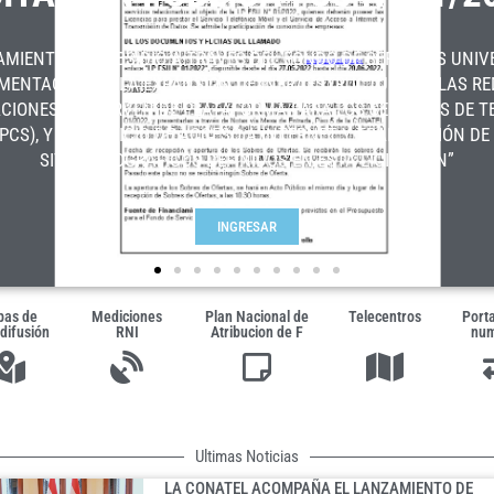
AMIENTO DE SUBSIDIO A TRAVÉS DEL FONDO DE SERVICIOS UNIV
MENTACIÓN DE LA EXPANSIÓN DE INFRAESTRUCTURA DE LAS RE
IONES QUE SIRVEN DE PLATAFORMA PARA LOS SERVICIOS DE T
PCS), Y EL SERVICIO DE ACCESO A INTERNET Y TRANSMISIÓN DE
SITIOS GEOGRÁFICOS DEFINIDOS EN ESTA LICITACIÓN”
INGRESAR
as de
Mediciones
Plan Nacional de
Telecentros
Porta
difusión
RNI
Atribucion de F
num
Ultimas Noticias
LA CONATEL ACOMPAÑA EL LANZAMIENTO DE