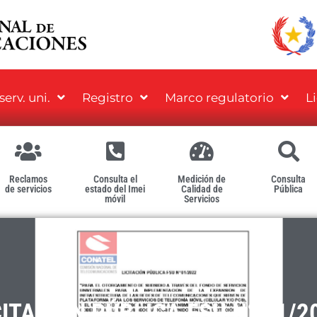
erv. uni.
Registro
Marco regulatorio
L
Reclamos
Consulta el
Medición de
Consulta
de servicios
estado del Imei
Calidad de
Pública
móvil
Servicios
CITACIÓN PÚBLICA FSU N° 01/2