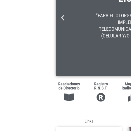
“PARA EL OTORG
IMPLE
DE
TELECOMUNICAC
(CELULAR Y/O 
Resoluciones
Registro
Map
de Directorio
R.N.S.T.
Radio
Links