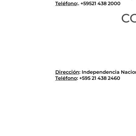
Teléfono
:. +59521 438 2000
C
Dirección
: Independencia Nacio
Teléfono
: +595 21 438 2460