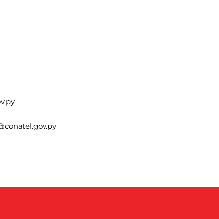
v.py
a@conatel.gov.py