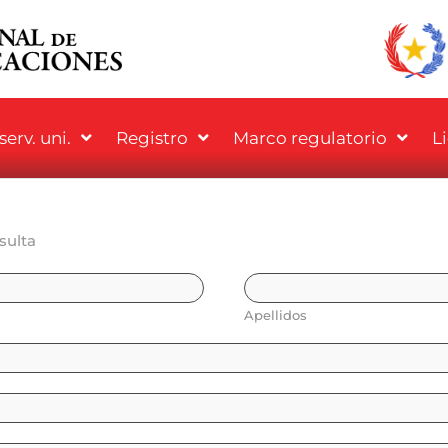
erv. uni.
Registro
Marco regulatorio
L
sulta
Apellidos