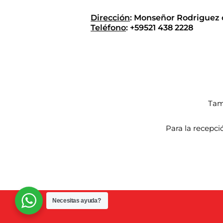
Dirección
: Monseñor Rodriguez 
Teléfono
: +59521 438 2228
Tam
Para la recepci
Necesitas ayuda?