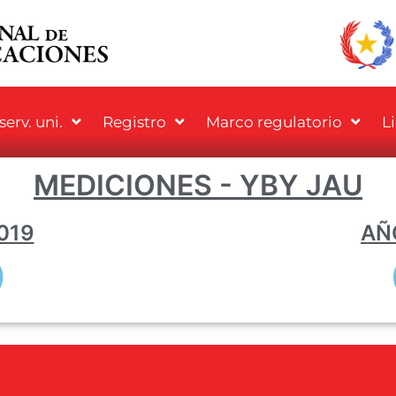
erv. uni.
Registro
Marco regulatorio
L
MEDICIONES - YBY JAU
019
AÑ