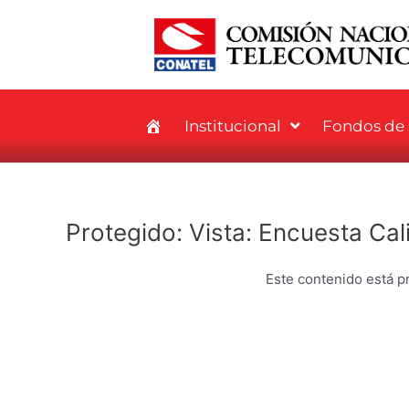
Ir
al
contenido
Institucional
Fondos de s
Protegido: Vista: Encuesta Cal
Este contenido está pr