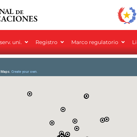
erv. uni.
Registro
Marco regulatorio
L