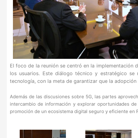
El foco de la reunión se centró en la implementación 
los usuarios. Este diálogo técnico y estratégico se
tecnología, con la meta de garantizar que la adopción
Además de las discusiones sobre 5G, las partes aprovechar
intercambio de información y explorar oportunidades de c
promoción de un ecosistema digital seguro y eficiente en 