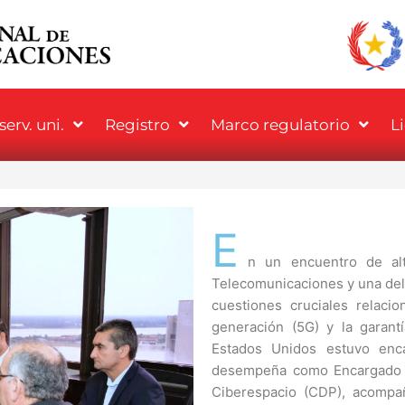
erv. uni.
Registro
Marco regulatorio
L
E
n un encuentro de alt
Telecomunicaciones y una del
cuestiones cruciales relac
generación (5G) y la garant
Estados Unidos estuvo enc
desempeña como Encargado par
Ciberespacio (CDP), acompa