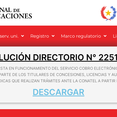
erv. uni.
Registro
Marco regulatorio
L
LUCIÓN DIRECTORIO N° 2251
ESTA EN FUNCIONAMIENTO DEL SERVICIO COBRO ELECTRÓNI
PARTE DE LOS TITULARES DE CONCESIONES, LICENCIAS Y A
DICAS QUE REALIZAN TRÁMITES ANTE LA CONATEL A PARTIR 
DESCARGAR