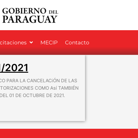
icitaciones
MECIP
Contacto
/2021
CO PARA LA CANCELACiÓN DE LAS
UTORIZACIONES COMO Así TAMBIÉN
DEL 01 DE OCTUBRE DE 2021.