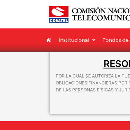
Institucional
Fondos de s
RESO
POR LA CUAL SE AUTORIZA LA PU
OBLIGACIONES FINANCIERAS POR 
DE LAS PERSONAS FíSICAS Y JURí