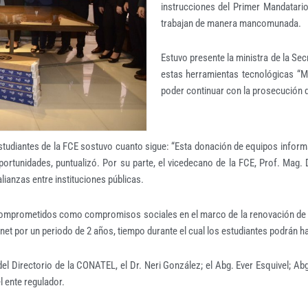
instrucciones del Primer Mandatario,
trabajan de manera mancomunada.
Estuvo presente la ministra de la Se
estas herramientas tecnológicas “M
poder continuar con la prosecución d
e estudiantes de la FCE sostuvo cuanto sigue: “Esta donación de equipos info
ortunidades, puntualizó. Por su parte, el vicedecano de la FCE, Prof. Mag. 
alianzas entre instituciones públicas.
 comprometidos como compromisos sociales en el marco de la renovación de l
net por un periodo de 2 años, tiempo durante el cual los estudiantes podrán h
 Directorio de la CONATEL, el Dr. Neri González; el Abg. Ever Esquivel; Abg
l ente regulador.