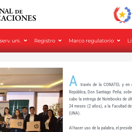
erv. uni.
Registro
Marco regulatorio
L
A
través de la CONATEL y en c
República, Don Santiago Peña, sobre
cabo la entrega de Notebooks de últ
24 meses (2 años), a la Facultad d
(UNA).
Al hacer uso de la palabra, el presi