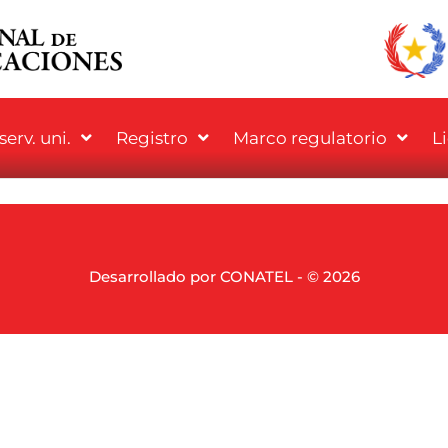
erv. uni.
Registro
Marco regulatorio
L
Desarrollado por CONATEL - © 2026