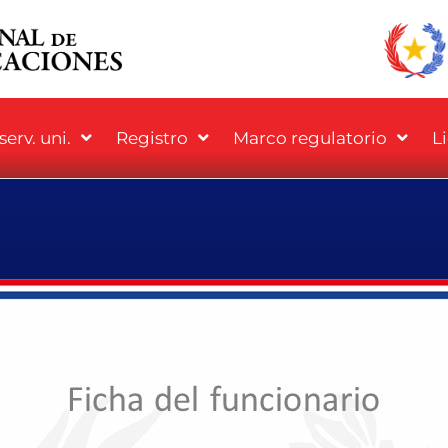
erv. uni.
Registro
Marco regulatorio
L