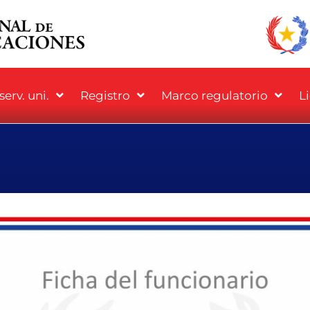
erv. uni.
Registro
Marco regulatorio
L