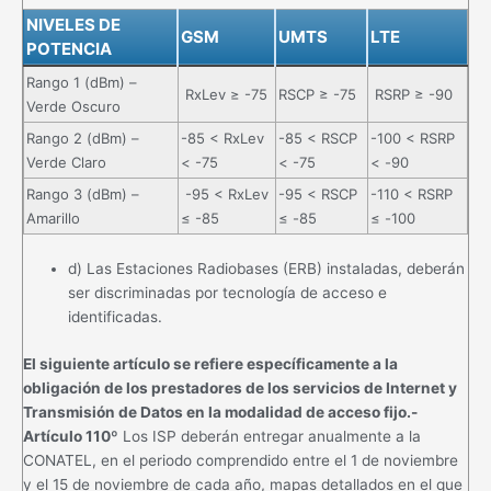
NIVELES DE
GSM
UMTS
LTE
POTENCIA
Rango 1 (dBm) –
RxLev ≥ -75
RSCP ≥ -75
RSRP ≥ -90
Verde Oscuro
Rango 2 (dBm) –
-85 < RxLev
-85 < RSCP
-100 < RSRP
Verde Claro
< -75
< -75
< -90
Rango 3 (dBm) –
-95 < RxLev
-95 < RSCP
-110 < RSRP
Amarillo
≤ -85
≤ -85
≤ -100
d) Las Estaciones Radiobases (ERB) instaladas, deberán
ser discriminadas por tecnología de acceso e
identificadas.
El siguiente artículo se refiere específicamente a la
obligación de los prestadores de los servicios de Internet y
Transmisión de Datos en la modalidad de acceso fijo.-
Artículo 110º
Los ISP deberán entregar anualmente a la
CONATEL, en el periodo comprendido entre el 1 de noviembre
y el 15 de noviembre de cada año, mapas detallados en el que