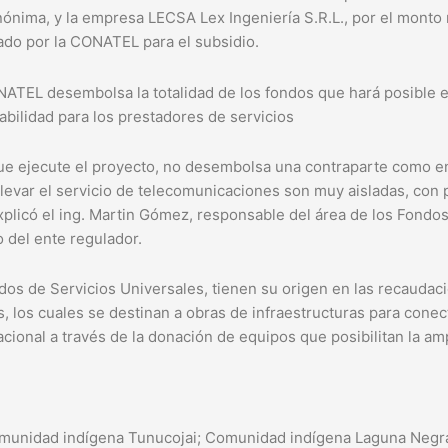
nima, y la empresa LECSA Lex Ingeniería S.R.L., por el monto 
jado por la CONATEL para el subsidio.
NATEL desembolsa la totalidad de los fondos que hará posible e
abilidad para los prestadores de servicios
ue ejecute el proyecto, no desembolsa una contraparte como e
levar el servicio de telecomunicaciones son muy aisladas, con p
xplicó el ing. Martin Gómez, responsable del área de los Fondos
o del ente regulador.
os de Servicios Universales, tienen su origen en las recaudac
os, los cuales se destinan a obras de infraestructuras para cone
acional a través de la donación de equipos que posibilitan la am
unidad indígena Tunucojai; Comunidad indígena Laguna Negra