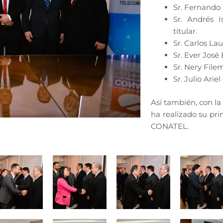
Sr. Fernando 
Sr. Andrés I
titular.
Sr. Carlos La
Sr. Ever José 
Sr. Nery File
Sr. Julio Ari
Así también, con la 
ha realizado su pri
CONATEL.