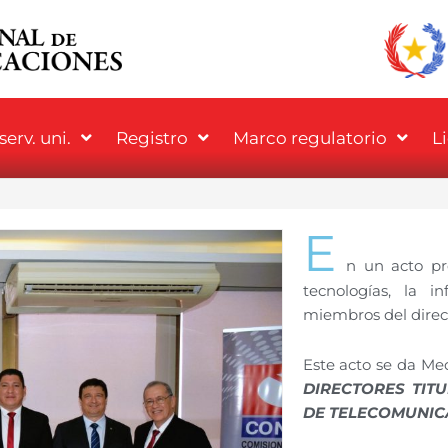
erv. uni.
Registro
Marco regulatorio
L
E
n un acto pre
tecnologías, la 
miembros del direc
Este acto se da Me
DIRECTORES TIT
DE TELECOMUNIC